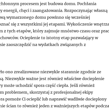
chłonnym procesem jest budowa domu. Pochłania
 energii, chęci i zaangażowania. Rozpoczynając własną
ową wymarzonego domu powinno się wcześniej
znać się z wszystkimi jej etapami. Wykończenie wnętrz
m z tych etapów, który zajmuje mnóstwo czasu oraz pra
fachowców. Ocieplenie to istotny etap pozwalający w
sie zaoszczędzić na wydatkach związanych z
yło ono zrealizowane niezwykle starannie zgodnie ze
ą. Niezwykle ważne jest również właściwe docieplenie
y może uchodzić spora część ciepła. Jeśli również
ym problemem, skorzystaj z profesjonalnej ekipy
ra pomoże Ci ocieplić lub naprawić wadliwie docieplony
ie ścian to również jeden z ważniejszych etapów podcz