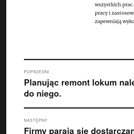
wszystkich prac
pracy i zastoso
zapewniają wyko
Nawigacja
POPRZEDNI
wpisu
Planując remont lokum nal
Poprzedni
wpis:
do niego.
NASTĘPNY
Firmy parają się dostarcz
Następny