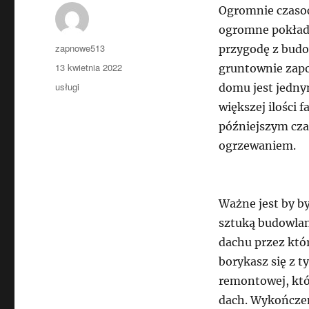
Ogromnie czaso
ogromne pokłady
Autor
zapnowe513
przygodę z bud
Data
13 kwietnia 2022
gruntownie zapo
publikacji
Kategorie
usługi
domu jest jedny
większej ilości 
późniejszym cza
ogrzewaniem.
Ważne jest by b
sztuką budowlan
dachu przez któr
borykasz się z t
remontowej, któ
dach. Wykończen