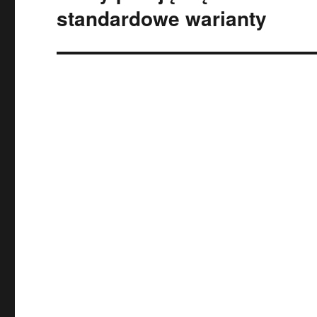
wpis:
standardowe warianty