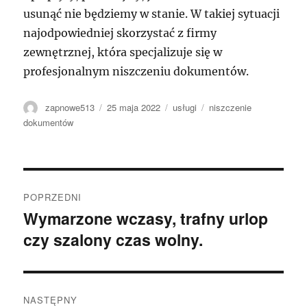
usunąć nie będziemy w stanie. W takiej sytuacji
najodpowiedniej skorzystać z firmy
zewnętrznej, która specjalizuje się w
profesjonalnym niszczeniu dokumentów.
Autor
Data
Kategorie
Tagi
zapnowe513
25 maja 2022
usługi
niszczenie
publikacji
dokumentów
Nawigacja
POPRZEDNI
wpisu
Wymarzone wczasy, trafny urlop
Poprzedni
czy szalony czas wolny.
wpis:
NASTĘPNY