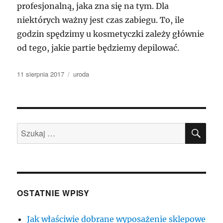
profesjonalną, jaka zna się na tym. Dla
niektórych ważny jest czas zabiegu. To, ile
godzin spędzimy u kosmetyczki zależy głównie
od tego, jakie partie będziemy depilować.
Data
Kategorie
11 sierpnia 2017
uroda
publikacji
SZU
Szukaj:
OSTATNIE WPISY
Jak właściwie dobrane wyposażenie sklepowe