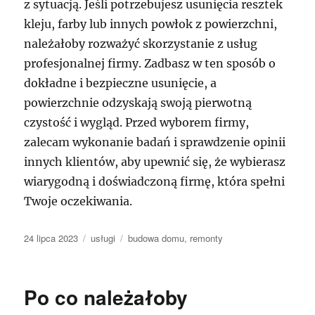
z sytuacją. Jeśli potrzebujesz usunięcia resztek
kleju, farby lub innych powłok z powierzchni,
należałoby rozważyć skorzystanie z usług
profesjonalnej firmy. Zadbasz w ten sposób o
dokładne i bezpieczne usunięcie, a
powierzchnie odzyskają swoją pierwotną
czystość i wygląd. Przed wyborem firmy,
zalecam wykonanie badań i sprawdzenie opinii
innych klientów, aby upewnić się, że wybierasz
wiarygodną i doświadczoną firmę, która spełni
Twoje oczekiwania.
Data
Kategorie
Tagi
24 lipca 2023
usługi
budowa domu
,
remonty
publikacji
Po co należałoby