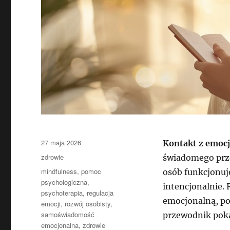
Data
27 maja 2026
Kontakt z emoc
publikacji
Kategorie
zdrowie
świadomego prze
Tagi
mindfulness
,
pomoc
osób funkcjonuj
psychologiczna
,
intencjonalnie.
psychoterapia
,
regulacja
emocjonalną, pop
emocji
,
rozwój osobisty
,
samoświadomość
przewodnik pokaz
emocjonalna
,
zdrowie