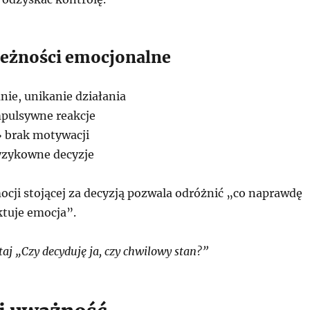
eżności emocjonalne
ie, unikanie działania
pulsywne reakcje
 brak motywacji
yzykowne decyzje
cji stojącej za decyzją pozwala odróżnić „co naprawdę
ktuje emocja”.
aj „Czy decyduję ja, czy chwilowy stan?”