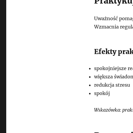
Praktyku
Uważność pomaga
Wzmacnia regula
Efekty pra
spokojniejsze re
większa świado
redukcja stresu
spokój
Wskazówka: prakt