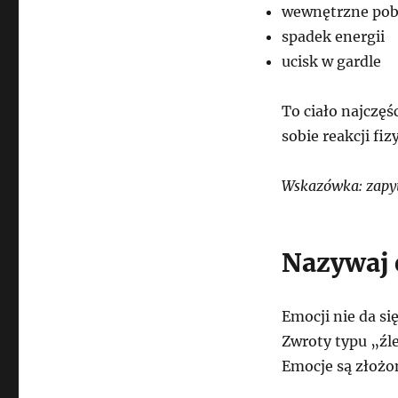
wewnętrzne pob
spadek energii
ucisk w gardle
To ciało najczęś
sobie reakcji f
Wskazówka: zapyta
Nazywaj 
Emocji nie da si
Zwroty typu „źle
Emocje są złożo