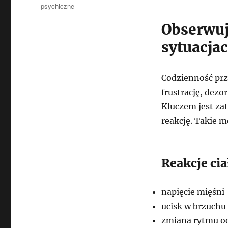
psychiczne
Obserwuj
sytuacja
Codzienność prz
frustrację, dezo
Kluczem jest za
reakcję. Takie m
Reakcje ci
napięcie mięśni
ucisk w brzuchu
zmiana rytmu o