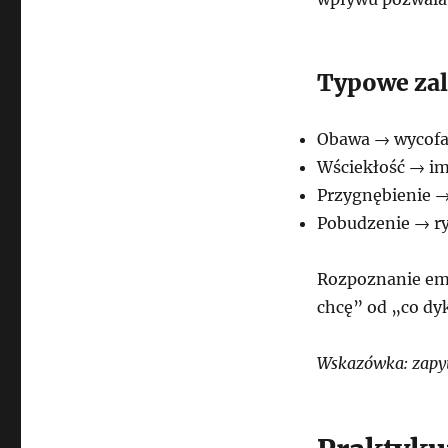
Typowe zal
Obawa → wycofan
Wściekłość → im
Przygnębienie →
Pobudzenie → r
Rozpoznanie emo
chcę” od „co dy
Wskazówka: zapyt