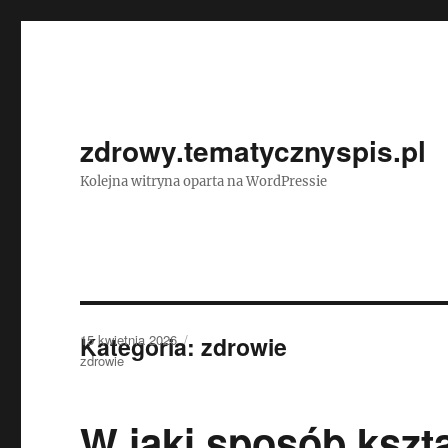
zdrowy.tematycznyspis.pl
Kolejna witryna oparta na WordPressie
Data
Kategoria:
15 kwietnia 2026
zdrowie
publikacji
Kategorie
zdrowie
W jaki sposób ksz