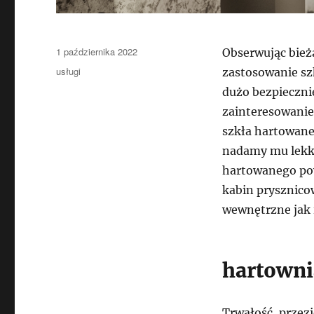
Data
1 października 2022
Obserwując bież
publikacji
Kategorie
usługi
zastosowanie sz
dużo bezpieczni
zainteresowanie
szkła hartowane
nadamy mu lekko
hartowanego pows
kabin prysznico
wewnętrzne jak 
hartowni
Trwałość, przezi