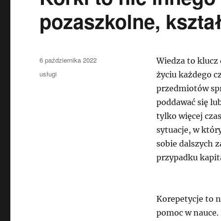
pozaszkolne, kszta
Data
6 października 2022
Wiedza to klucz 
publikacji
Kategorie
usługi
życiu każdego cz
przedmiotów sp
poddawać się lu
tylko więcej cza
sytuacje, w któr
sobie dalszych 
przypadku kapit
Korepetycje to 
pomoc w nauce. 