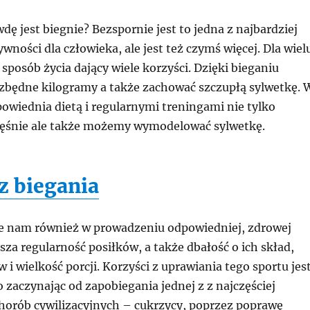
ę jest biegnie? Bezspornie jest to jedna z najbardziej
wności dla człowieka, ale jest też czymś więcej. Dla wiel
u sposób życia dający wiele korzyści. Dzięki bieganiu
 zbędne kilogramy a także zachować szczupłą sylwetkę. 
owiednia dietą i regularnymi treningami nie tylko
śnie ale także możemy wymodelować sylwetkę.
z biegania
e nam również w prowadzeniu odpowiedniej, zdrowej
za regularność posiłków, a także dbałość o ich skład,
 i wielkość porcji. Korzyści z uprawiania tego sportu jes
zaczynając od zapobiegania jednej z z najczęściej
horób cywilizacyjnych – cukrzycy, poprzez poprawę