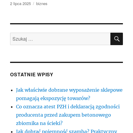
Data
Kategorie
2 lipca 2025
biznes
publikacji
SZU
Szukaj:
OSTATNIE WPISY
Jak właściwie dobrane wyposażenie sklepowe
pomagają ekspozycję towarów?
Co oznacza atest PZH i deklaracją zgodności
producenta przed zakupem betonowego
zbiornika na ścieki?
Jak dobrać pojemność szamba? Praktyczny