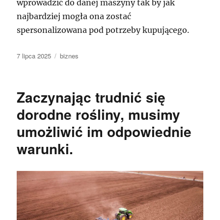
wprowadzić do danej maszyny tak by jak
najbardziej mogła ona zostać
spersonalizowana pod potrzeby kupującego.
Data
Kategorie
7 lipca 2025
biznes
publikacji
Zaczynając trudnić się
dorodne rośliny, musimy
umożliwić im odpowiednie
warunki.