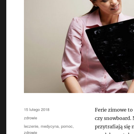
Data
15 lutego 2018
Ferie zimowe to 
publikacji
Kategorie
zdrowie
czy snowboard. N
Tagi
leczenie
,
medycyna
,
pomoc
,
przytrafiają si
zdrowie