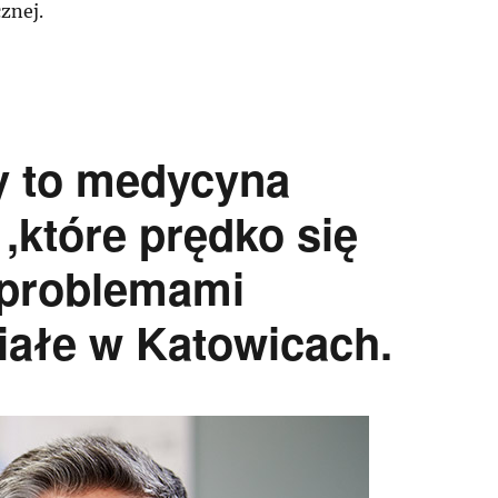
znej.
y to medycyna
,które prędko się
 problemami
iałe w Katowicach.