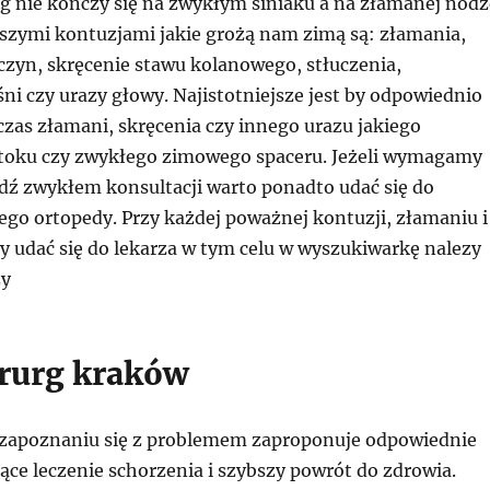
g nie kończy się na zwykłym siniaku a na złamanej nodz
tszymi kontuzjami jakie grożą nam zimą są: złamania,
czyn, skręcenie stawu kolanowego, stłuczenia,
i czy urazy głowy. Najistotniejsze jest by odpowiednio
zas złamani, skręcenia czy innego urazu jakiego
toku czy zwykłego zimowego spaceru. Jeżeli wymagamy
ądź zwykłem konsultacji warto ponadto udać się do
go ortopedy. Przy każdej poważnej kontuzji, złamaniu i
y udać się do lekarza w tym celu w wyszukiwarkę nalezy
zy
rurg kraków
o zapoznaniu się z problemem zaproponuje odpowiednie
ce leczenie schorzenia i szybszy powrót do zdrowia.