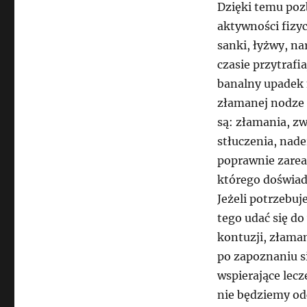
Dzięki temu pozb
aktywności fizyc
sanki, łyżwy, na
czasie przytrafi
banalny upadek 
złamanej nodze 
są: złamania, z
stłuczenia, nade
poprawnie zarea
którego doświad
Jeżeli potrzebuj
tego udać się d
kontuzji, złaman
po zapoznaniu 
wspierające lecz
nie będziemy od