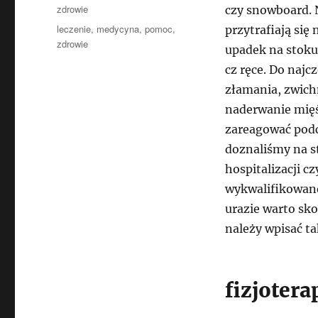
publikacji
Kategorie
zdrowie
czy snowboard. 
Tagi
leczenie
,
medycyna
,
pomoc
,
przytrafiają się
zdrowie
upadek na stoku
cz ręce. Do najc
złamania, zwich
naderwanie mięśn
zareagować podc
doznaliśmy na s
hospitalizacji c
wykwalifikowane
urazie warto sk
należy wpisać ta
fizjotera