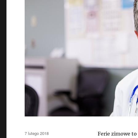
Data
7 lutego 2018
Ferie zimowe to 