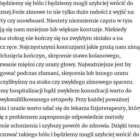
ędziemy się bólu i będziemy mogli szybciej wrócić do
znej.Ferie zimowe to nie tylko dużo radości z wyjść na
rty czy snowboard. Niestety niezmiernie często w tym
ają się nam mniejsze lub większe kontuzje. Niekiedy
na stokug nie kończy się na zwykłym siniaku a na
cz ręce. Najczęstszymi kontuzjami jakie grożą nam zimą
wichnięcia kończyn, skręcenie stawu kolanowego,
rwanie mięśni czy urazy głowy. Najważniejsze jest by
gować podczas złamani, skręcenia lub innego urazu
czylibyśmy na stoku czy zwykłego zimowego spaceru.
emy hospitalizacji bądź zwykłem konsultacji warto do
o wykwalifikowanego ortopedy. Przy każdej poważnej
iu i urazie warto udać się do lekarza fizjoterapeuty, któr
się z problemem zaproponuje odpowiednie metody
enie schorzenia i szybszy powrót do zdrowia. Dzięki tem
czuwać takiego bólu i będziemy mogli szybciej wrócić do