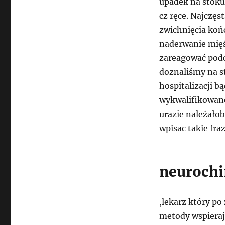
upadek na stoku
cz ręce. Najczęs
zwichnięcia koń
naderwanie mięśn
zareagować podc
doznaliśmy na s
hospitalizacji b
wykwalifikowane
urazie należałob
wpisac takie fra
neurochi
,lekarz który p
metody wspierają